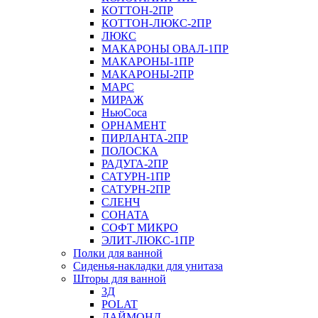
КОТТОН-2ПР
КОТТОН-ЛЮКС-2ПР
ЛЮКС
МАКАРОНЫ ОВАЛ-1ПР
МАКАРОНЫ-1ПР
МАКАРОНЫ-2ПР
МАРС
МИРАЖ
НьюСоса
ОРНАМЕНТ
ПИРЛАНТА-2ПР
ПОЛОСКА
РАДУГА-2ПР
САТУРН-1ПР
САТУРН-2ПР
СЛЕНЧ
СОНАТА
СОФТ МИКРО
ЭЛИТ-ЛЮКС-1ПР
Полки для ванной
Сиденья-накладки для унитаза
Шторы для ванной
3Д
POLAT
ДАЙМОНД