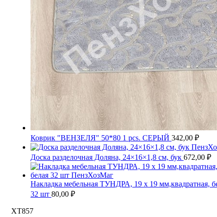
Коврик "ВЕНЗЕЛЯ" 50*80 1 pcs. СЕРЫЙ
342,00
₽
Доска разделочная Доляна, 24×16×1,8 см, бук
672,00
₽
Накладка мебельная ТУНДРА, 19 х 19 мм,квадратная, б
32 шт
80,00
₽
ХТ857