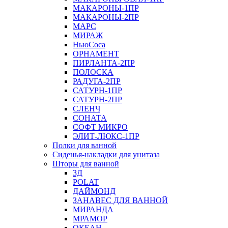
МАКАРОНЫ-1ПР
МАКАРОНЫ-2ПР
МАРС
МИРАЖ
НьюСоса
ОРНАМЕНТ
ПИРЛАНТА-2ПР
ПОЛОСКА
РАДУГА-2ПР
САТУРН-1ПР
САТУРН-2ПР
СЛЕНЧ
СОНАТА
СОФТ МИКРО
ЭЛИТ-ЛЮКС-1ПР
Полки для ванной
Сиденья-накладки для унитаза
Шторы для ванной
3Д
POLAT
ДАЙМОНД
ЗАНАВЕС ДЛЯ ВАННОЙ
МИРАНДА
МРАМОР
ОКЕАН