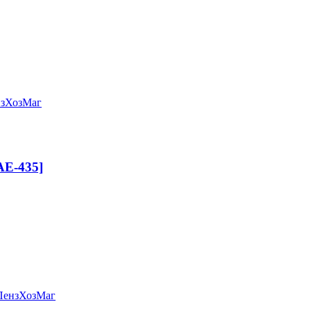
889036]
АЕ-435]
м, хром [АЕ-435]