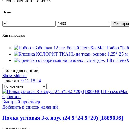
Отображение 1–18 из 35
Сортировка: самые недавние
Цена
Минимальная цена
Максимальная цена
Фильтра
Хиты продаж
Набор "Баб
Полки для ванной
Show sidebar
Показать
9
12
18
24
Сравнить
Быстрый просмотр
Добавить в список желаний
Полка угловая 3-х ярус (24.5*24.5*20) [1889036]