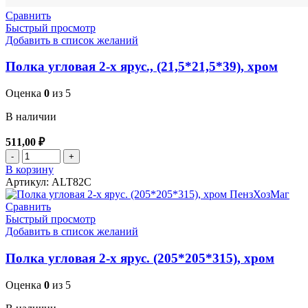
Сравнить
Быстрый просмотр
Добавить в список желаний
Полка угловая 2-х ярус., (21,5*21,5*39), хром
Оценка
0
из 5
В наличии
511,00
₽
Количество товара Полка угловая 2-х ярус., (21,5*21,5*39), 
В корзину
Артикул:
ALT82C
Сравнить
Быстрый просмотр
Добавить в список желаний
Полка угловая 2-х ярус. (205*205*315), хром
Оценка
0
из 5