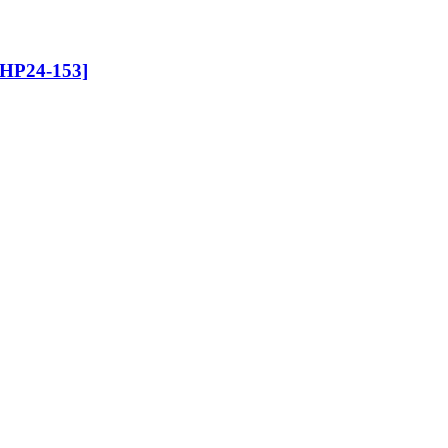
[HP24-153]
серебро) [HP24-153]