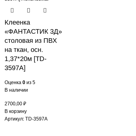
Клеенка
«ФАНТАСТИК 3Д»
столовая из ПВХ
на ткан, осн.
1,37*20м [TD-
3597A]
Оценка
0
из 5
В наличии
2700,00
₽
Количество
В корзину
товара
Артикул:
TD-3597A
Клеенка
"ФАНТАСТИК