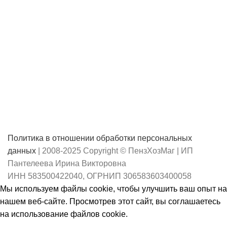
3Д"
столовая
из
ПВХ
на
ткан,
осн.
1,37*20м
[TD-
3597A]
Политика в отношении обработки персональных
данных
| 2008-2025 Copyright © ПензХозМаг | ИП
Пантелеева Ирина Викторовна
ИНН 583500422040, ОГРНИП 306583603400058
Мы используем файлы cookie, чтобы улучшить ваш опыт на
нашем веб-сайте. Просмотрев этот сайт, вы соглашаетесь
на использование файлов cookie.