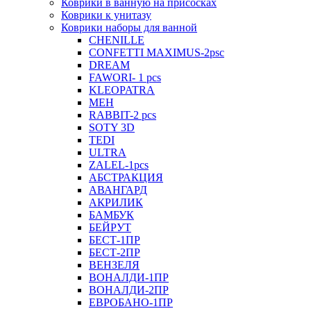
Коврики в ванную на присосках
Коврики к унитазу
Коврики наборы для ванной
CHENILLE
CONFETTI MAXIMUS-2psc
DREAM
FAWORI- 1 pcs
KLEOPATRA
MEH
RABBIT-2 pcs
SOTY 3D
TEDI
ULTRA
ZALEL-1pcs
АБСТРАКЦИЯ
АВАНГАРД
АКРИЛИК
БАМБУК
БЕЙРУТ
БЕСТ-1ПР
БЕСТ-2ПР
ВЕНЗЕЛЯ
ВОНАЛДИ-1ПР
ВОНАЛДИ-2ПР
ЕВРОБАНО-1ПР