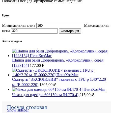
Показаны все (7)
Сортировка: самые недавние
Цена
Минимальная цена
Максимальная
цена
Фильтрация
Хиты продаж
Шапка для бани Добропаровъ, «Колокольчик», серая
[1228154]
177,00
₽
Скатерть "ЭКСКЛЮЗИВ" тканевая с TPU р 1.40*2.20
м. [E-0002-220]
1305,00
₽
Чехол для одежды 60*150 см [ИЛ70-4]
215,00
₽
Посуда столовая
Show sidebar