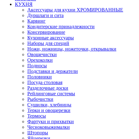
КУХНЯ
Аксессуары для кухни ХРОМИРОВАННЫЕ
Дуршлаги и сита
Карвинг
Кондитерские принадлежности
Консервирование
Кухонные аксессуары
Наборы для специй
Ножи, ножницы, ножеточки, открывалки
Овощечистки
Орехоколки
Подносы
Подставки и держатели
Половники
Посуда столовая
Разделочные доски
Рейлинговые системы
Рыбочистки
Сушилки, хлебницы
Терки и овощерезки
Термосы
Фартуки и прихватки
Чесноковыжималки
Штопоры
Яйцерезки