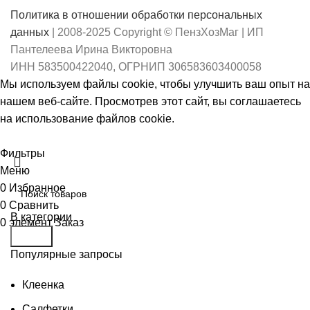
W-
Бежевый
Политика в отношении обработки персональных
1905]
данных
| 2008-2025 Copyright © ПензХозМаг | ИП
Пантелеева Ирина Викторовна
ИНН 583500422040, ОГРНИП 306583603400058
Мы используем файлы cookie, чтобы улучшить ваш опыт на
нашем веб-сайте. Просмотрев этот сайт, вы соглашаетесь
на использование файлов cookie.
Принять
Фильтры
Меню
0
Избранное
0
Сравнить
В категории
0
элемент
Заказ
Поиск
Популярные запросы
Клеенка
Салфетки