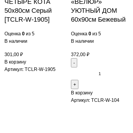
ЧЕТЫРЕ КОТА
«ВЕЛЮР»
50х80см Серый
УЮТНЫЙ ДОМ
[TCLR-W-1905]
60х90см Бежевый
Оценка
0
из 5
Оценка
0
из 5
В наличии
В наличии
301,00
₽
372,00
₽
Количество
В корзину
товара
Артикул:
TCLR-W-1905
Количество
Коврик
товара
влаговпитывающий
Коврик
«ВЕЛЮР»
В корзину
влаговпитывающий
ЧЕТЫРЕ
Артикул:
TCLR-W-104
ComeForte
КОТА
«ВЕЛЮР»
50х80см
УЮТНЫЙ
Серый
ДОМ
[TCLR-
60х90см