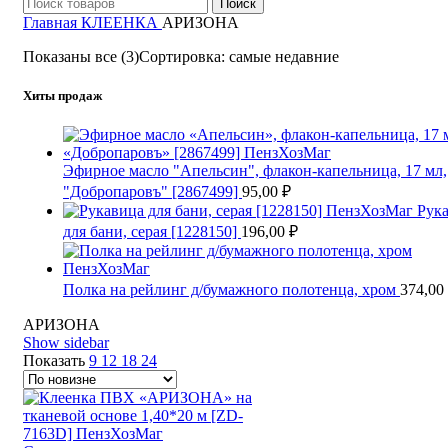
Поиск
Главная
КЛЕЕНКА
АРИЗОНА
Показаны все (3)
Сортировка: самые недавние
Хиты продаж
Эфирное масло "Апельсин", флакон-капельница, 17 мл,
"Добропаровъ" [2867499]
95,00
₽
Рук
для бани, серая [1228150]
196,00
₽
Полка на рейлинг д/бумажного полотенца, хром
374,00
АРИЗОНА
Show sidebar
Показать
9
12
18
24