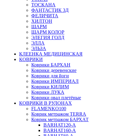
ТОСКАНА
ФАНТАСТИК 3Д
ФЕЛИЧИТА
ХИЛТОН
ШАРМ
ШАРМ КОЛОР
ЭЛЕГИЯ ГОЛД
ЭЛЛА
ЭЛЬЗА
КЛЕЕНКА МЕДИЦИНСКАЯ
КОВРИКИ
Коврики БАРХАН
Коврики деревенские
Коврики для йоги
Коврики ИМПЕРИАЛ
Коврики КИЛИМ
Коврики ЛУКА
Коврики овал плетёные
КОВРИКИ В РУЛОНАХ
FLAMENKO100
Коврик метражом TERRA
Коврик метражом БАРХАТ
BARHAT120-A
BARHAT160-A
BARHAT60-A