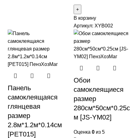
В корзину
Артикул:
XYB002
Обои
Панель
самоклеящиеся
самоклеящаяся
размер
глянцевая
280см*50см*0.25с
размер
м [JS-YM02]
2.8м*1.2м*0.14см
Оценка
0
из 5
[PET015]