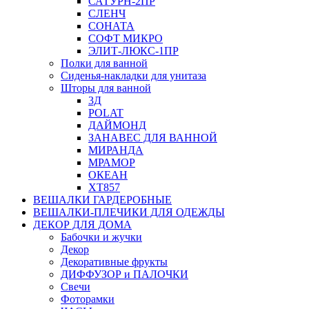
САТУРН-2ПР
СЛЕНЧ
СОНАТА
СОФТ МИКРО
ЭЛИТ-ЛЮКС-1ПР
Полки для ванной
Сиденья-накладки для унитаза
Шторы для ванной
3Д
POLAT
ДАЙМОНД
ЗАНАВЕС ДЛЯ ВАННОЙ
МИРАНДА
МРАМОР
ОКЕАН
ХТ857
ВЕШАЛКИ ГАРДЕРОБНЫЕ
ВЕШАЛКИ-ПЛЕЧИКИ ДЛЯ ОДЕЖДЫ
ДЕКОР ДЛЯ ДОМА
Бабочки и жучки
Декор
Декоративные фрукты
ДИФФУЗОР и ПАЛОЧКИ
Свечи
Фоторамки