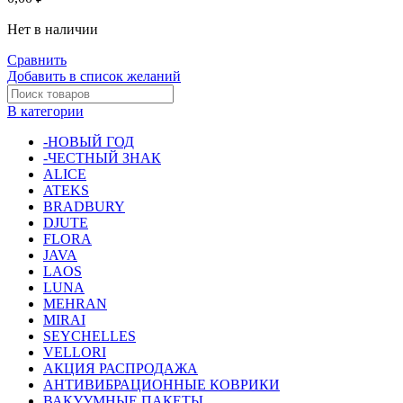
Нет в наличии
Сравнить
Добавить в список желаний
В категории
-НОВЫЙ ГОД
-ЧЕСТНЫЙ ЗНАК
ALICE
ATEKS
BRADBURY
DJUTE
FLORA
JAVA
LAOS
LUNA
MEHRAN
MIRAI
SEYCHELLES
VELLORI
АКЦИЯ РАСПРОДАЖА
АНТИВИБРАЦИОННЫЕ КОВРИКИ
ВАКУУМНЫЕ ПАКЕТЫ