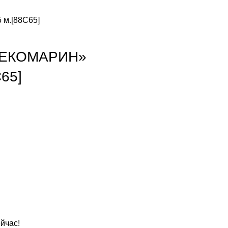
 м.[88C65]
«ДЕКОМАРИН»
65]
йчас!