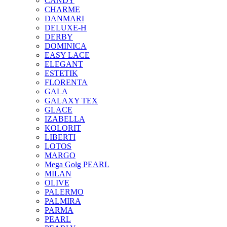
CANDY
CHARME
DANMARI
DELUXE-H
DERBY
DOMINICA
EASY LACE
ELEGANT
ESTETIK
FLORENTA
GALA
GALAXY TEX
GLACE
IZABELLA
KOLORIT
LIBERTI
LOTOS
MARGO
Mega Golg PEARL
MILAN
OLIVE
PALERMO
PALMIRA
PARMA
PEARL