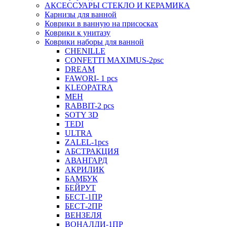
АКСЕССУАРЫ СТЕКЛО И КЕРАМИКА
Карнизы для ванной
Коврики в ванную на присосках
Коврики к унитазу
Коврики наборы для ванной
CHENILLE
CONFETTI MAXIMUS-2psc
DREAM
FAWORI- 1 pcs
KLEOPATRA
MEH
RABBIT-2 pcs
SOTY 3D
TEDI
ULTRA
ZALEL-1pcs
АБСТРАКЦИЯ
АВАНГАРД
АКРИЛИК
БАМБУК
БЕЙРУТ
БЕСТ-1ПР
БЕСТ-2ПР
ВЕНЗЕЛЯ
ВОНАЛДИ-1ПР