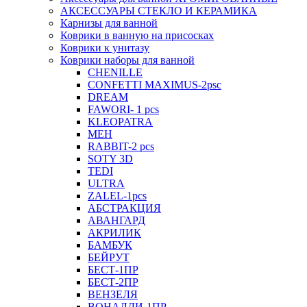
АКСЕССУАРЫ СТЕКЛО И КЕРАМИКА
Карнизы для ванной
Коврики в ванную на присосках
Коврики к унитазу
Коврики наборы для ванной
CHENILLE
CONFETTI MAXIMUS-2psc
DREAM
FAWORI- 1 pcs
KLEOPATRA
MEH
RABBIT-2 pcs
SOTY 3D
TEDI
ULTRA
ZALEL-1pcs
АБСТРАКЦИЯ
АВАНГАРД
АКРИЛИК
БАМБУК
БЕЙРУТ
БЕСТ-1ПР
БЕСТ-2ПР
ВЕНЗЕЛЯ
ВОНАЛДИ-1ПР