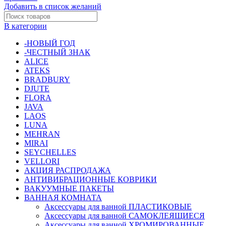
самоклеящаяся
Добавить в список желаний
"FARBE"
0,67
В категории
х
8
-НОВЫЙ ГОД
м
-ЧЕСТНЫЙ ЗНАК
(бук
ALICE
дикорастущий)
ATEKS
[SS135-
BRADBURY
0]
DJUTE
FLORA
JAVA
LAOS
LUNA
MEHRAN
MIRAI
SEYCHELLES
VELLORI
АКЦИЯ РАСПРОДАЖА
АНТИВИБРАЦИОННЫЕ КОВРИКИ
ВАКУУМНЫЕ ПАКЕТЫ
ВАННАЯ КОМНАТА
Аксессуары для ванной ПЛАСТИКОВЫЕ
Аксессуары для ванной САМОКЛЕЯЩИЕСЯ
Аксессуары для ванной ХРОМИРОВАННЫЕ