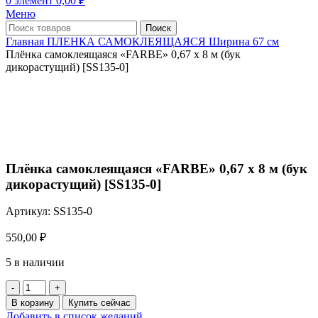
0
элемент
0,00
₽
Меню
Поиск
Главная
ПЛЕНКА САМОКЛЕЯЩАЯСЯ
Ширина 67 см
Плёнка самоклеящаяся «FARBE» 0,67 х 8 м (бук
дикорастущий) [SS135-0]
Нажмите, чтобы увеличить
Плёнка самоклеящаяся «FARBE» 0,67 х 8 м (бук
дикорастущий) [SS135-0]
Артикул:
SS135-0
550,00
₽
5 в наличии
Количество
товара
В корзину
Купить сейчас
Плёнка
Добавить в список желаний