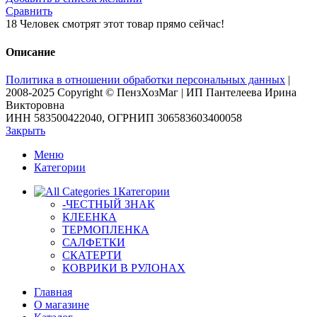
самоклеящаяся
Сравнить
"FARBE"
18
Человек смотрят этот товар прямо сейчас!
0,67
х
Описание
8
м
Политика в отношении обработки персональных данных
|
(бук
2008-2025 Copyright © ПензХозМаг | ИП Пантелеева Ирина
дикорастущий)
Викторовна
[SS135-
ИНН 583500422040, ОГРНИП 306583603400058
0]
Закрыть
Меню
Категории
Категории
-ЧЕСТНЫЙ ЗНАК
КЛЕЕНКА
ТЕРМОПЛЕНКА
САЛФЕТКИ
СКАТЕРТИ
КОВРИКИ В РУЛОНАХ
Главная
О магазине