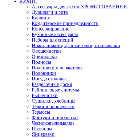
КУХНЯ
Аксессуары для кухни ХРОМИРОВАННЫЕ
Дуршлаги и сита
Карвинг
Кондитерские принадлежности
Консервирование
Кухонные аксессуары
Наборы для специй
Ножи, ножницы, ножеточки, открывалки
Овощечистки
Орехоколки
Подносы
Подставки и держатели
Половники
Посуда столовая
Разделочные доски
Рейлинговые системы
Рыбочистки
Сушилки, хлебницы
Терки и овощерезки
Термосы
Фартуки и прихватки
Чесноковыжималки
Штопоры
Яйцерезки