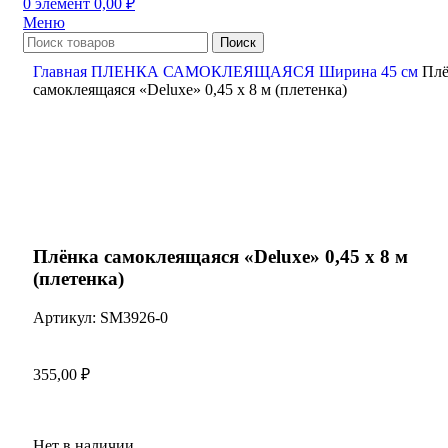
0
элемент
0,00
₽
Меню
Поиск
Главная
ПЛЕНКА САМОКЛЕЯЩАЯСЯ
Ширина 45 см
Плё
самоклеящаяся «Deluxe» 0,45 х 8 м (плетенка)
Нажмите, чтобы увеличить
Плёнка самоклеящаяся «Deluxe» 0,45 х 8 м
(плетенка)
Артикул:
SM3926-0
355,00
₽
Нет в наличии