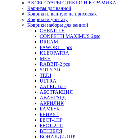
АКСЕССУАРЫ СТЕКЛО И КЕРАМИКА
Карнизы для ванной
Коврики в ванную на присосках
Коврики к унитазу
Коврики наборы для ванной
CHENILLE
CONFETTI MAXIMUS-2psc
DREAM
FAWORI- 1 pcs
KLEOPATRA
MEH
RABBIT-2 pcs
SOTY 3D
TEDI
ULTRA
ZALEL-1pcs
АБСТРАКЦИЯ
АВАНГАРД
АКРИЛИК
БАМБУК
БЕЙРУТ
БЕСТ-1ПР
БЕСТ-2ПР
ВЕНЗЕЛЯ
ВОНАЛДИ-1ПР