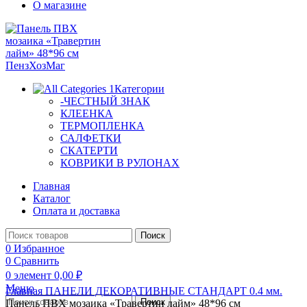
О магазине
Категории
-ЧЕСТНЫЙ ЗНАК
КЛЕЕНКА
ТЕРМОПЛЕНКА
САЛФЕТКИ
СКАТЕРТИ
КОВРИКИ В РУЛОНАХ
Главная
Каталог
Оплата и доставка
Поиск
0
Избранное
0
Сравнить
0
элемент
0,00
₽
Меню
Главная
ПАНЕЛИ ДЕКОРАТИВНЫЕ
СТАНДАРТ 0.4 мм.
Поиск
Панель ПВХ мозаика «Травертин лайм» 48*96 см