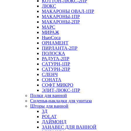
КОТТОН-ЛЮКС-2ПР
ЛЮКС
МАКАРОНЫ ОВАЛ-1ПР
МАКАРОНЫ-1ПР
МАКАРОНЫ-2ПР
МАРС
МИРАЖ
НьюСоса
ОРНАМЕНТ
ПИРЛАНТА-2ПР
ПОЛОСКА
РАДУГА-2ПР
САТУРН-1ПР
САТУРН-2ПР
СЛЕНЧ
СОНАТА
СОФТ МИКРО
ЭЛИТ-ЛЮКС-1ПР
Полки для ванной
Сиденья-накладки для унитаза
Шторы для ванной
3Д
POLAT
ДАЙМОНД
ЗАНАВЕС ДЛЯ ВАННОЙ