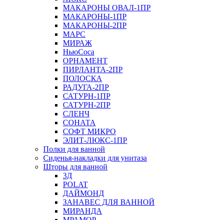
МАКАРОНЫ ОВАЛ-1ПР
МАКАРОНЫ-1ПР
МАКАРОНЫ-2ПР
МАРС
МИРАЖ
НьюСоса
ОРНАМЕНТ
ПИРЛАНТА-2ПР
ПОЛОСКА
РАДУГА-2ПР
САТУРН-1ПР
САТУРН-2ПР
СЛЕНЧ
СОНАТА
СОФТ МИКРО
ЭЛИТ-ЛЮКС-1ПР
Полки для ванной
Сиденья-накладки для унитаза
Шторы для ванной
3Д
POLAT
ДАЙМОНД
ЗАНАВЕС ДЛЯ ВАННОЙ
МИРАНДА
МРАМОР