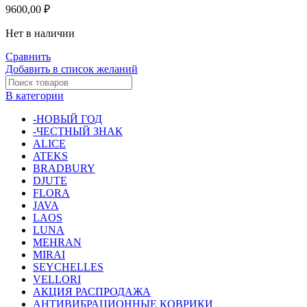
9600,00
₽
Нет в наличии
Сравнить
Добавить в список желаний
В категории
-НОВЫЙ ГОД
-ЧЕСТНЫЙ ЗНАК
ALICE
ATEKS
BRADBURY
DJUTE
FLORA
JAVA
LAOS
LUNA
MEHRAN
MIRAI
SEYCHELLES
VELLORI
АКЦИЯ РАСПРОДАЖА
АНТИВИБРАЦИОННЫЕ КОВРИКИ