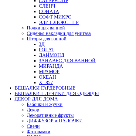
САТУРН-2ПР
СЛЕНЧ
СОНАТА
СОФТ МИКРО
ЭЛИТ-ЛЮКС-1ПР
Полки для ванной
Сиденья-накладки для унитаза
Шторы для ванной
3Д
POLAT
ДАЙМОНД
ЗАНАВЕС ДЛЯ ВАННОЙ
МИРАНДА
МРАМОР
ОКЕАН
ХТ857
ВЕШАЛКИ ГАРДЕРОБНЫЕ
ВЕШАЛКИ-ПЛЕЧИКИ ДЛЯ ОДЕЖДЫ
ДЕКОР ДЛЯ ДОМА
Бабочки и жучки
Декор
Декоративные фрукты
ДИФФУЗОР и ПАЛОЧКИ
Свечи
Фоторамки