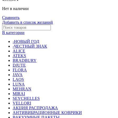
Нет в наличии
Сравнить
Добавить в список желаний
В категории
-НОВЫЙ ГОД
-ЧЕСТНЫЙ ЗНАК
ALICE
ATEKS
BRADBURY
DJUTE
FLORA
JAVA
LAOS
LUNA
MEHRAN
MIRAI
SEYCHELLES
VELLORI
АКЦИЯ РАСПРОДАЖА
АНТИВИБРАЦИОННЫЕ КОВРИКИ
ВАКУУМНЫЕ ПАКЕТЫ