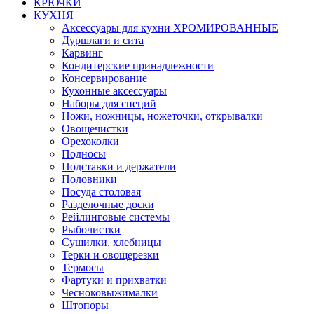
КРЮЧКИ
КУХНЯ
Аксессуары для кухни ХРОМИРОВАННЫЕ
Дуршлаги и сита
Карвинг
Кондитерские принадлежности
Консервирование
Кухонные аксессуары
Наборы для специй
Ножи, ножницы, ножеточки, открывалки
Овощечистки
Орехоколки
Подносы
Подставки и держатели
Половники
Посуда столовая
Разделочные доски
Рейлинговые системы
Рыбочистки
Сушилки, хлебницы
Терки и овощерезки
Термосы
Фартуки и прихватки
Чесноковыжималки
Штопоры