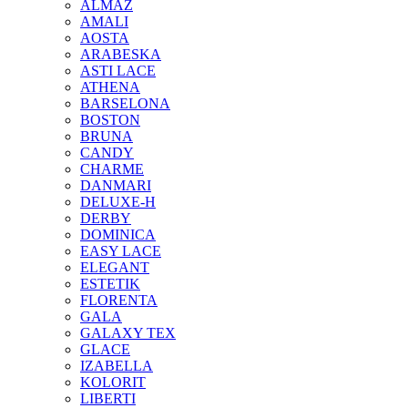
ALMAZ
AMALI
AOSTA
ARABESKA
ASTI LACE
ATHENA
BARSELONA
BOSTON
BRUNA
CANDY
CHARME
DANMARI
DELUXE-H
DERBY
DOMINICA
EASY LACE
ELEGANT
ESTETIK
FLORENTA
GALA
GALAXY TEX
GLACE
IZABELLA
KOLORIT
LIBERTI