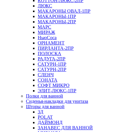
КОТТОН-ЛЮКС-2ПР
ЛЮКС
МАКАРОНЫ ОВАЛ-1ПР
МАКАРОНЫ-1ПР
МАКАРОНЫ-2ПР
МАРС
МИРАЖ
НьюСоса
ОРНАМЕНТ
ПИРЛАНТА-2ПР
ПОЛОСКА
РАДУГА-2ПР
САТУРН-1ПР
САТУРН-2ПР
СЛЕНЧ
СОНАТА
СОФТ МИКРО
ЭЛИТ-ЛЮКС-1ПР
Полки для ванной
Сиденья-накладки для унитаза
Шторы для ванной
3Д
POLAT
ДАЙМОНД
ЗАНАВЕС ДЛЯ ВАННОЙ