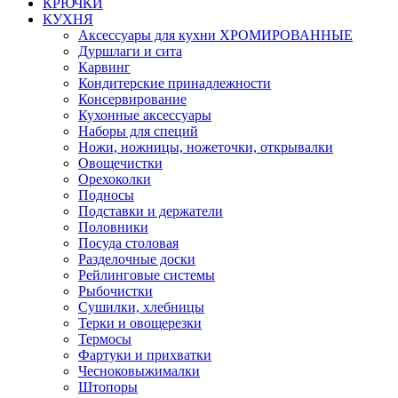
КРЮЧКИ
КУХНЯ
Аксессуары для кухни ХРОМИРОВАННЫЕ
Дуршлаги и сита
Карвинг
Кондитерские принадлежности
Консервирование
Кухонные аксессуары
Наборы для специй
Ножи, ножницы, ножеточки, открывалки
Овощечистки
Орехоколки
Подносы
Подставки и держатели
Половники
Посуда столовая
Разделочные доски
Рейлинговые системы
Рыбочистки
Сушилки, хлебницы
Терки и овощерезки
Термосы
Фартуки и прихватки
Чесноковыжималки
Штопоры