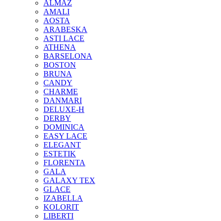
ALMAZ
AMALI
AOSTA
ARABESKA
ASTI LACE
ATHENA
BARSELONA
BOSTON
BRUNA
CANDY
CHARME
DANMARI
DELUXE-H
DERBY
DOMINICA
EASY LACE
ELEGANT
ESTETIK
FLORENTA
GALA
GALAXY TEX
GLACE
IZABELLA
KOLORIT
LIBERTI