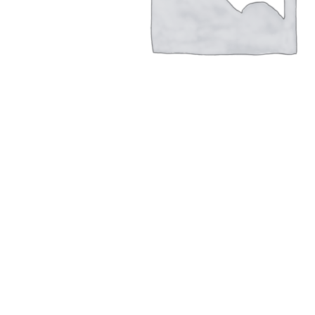
Клеенка «TANGO PVC GOLD/SILVER» двухсторонняя
0,00
₽
Нет в наличии
Меню