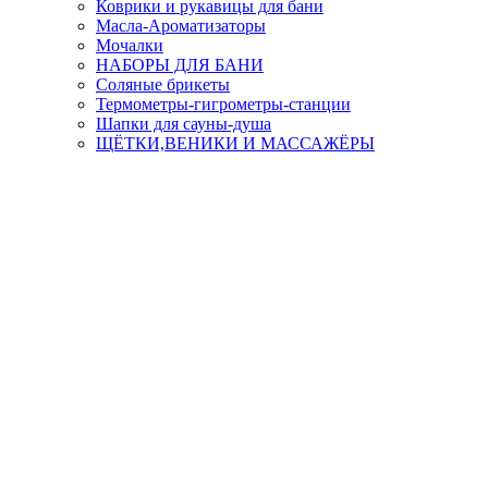
Коврики и рукавицы для бани
Масла-Aроматизаторы
Мочалки
НАБОРЫ ДЛЯ БАНИ
Соляные брикеты
Термометры-гигрометры-станции
Шапки для сауны-душа
ЩЁТКИ,ВЕНИКИ И МАССАЖЁРЫ
ТОВАРЫ ДЛЯ САДА И ОГОРОДА
БАРБЕКЮ
САД И ОГОРОД
Искусственный газон
Опрыскиватели
ПЛЕНКА
ПЛЁНКА П/Т ГОСТ
Подставка для фитоламп
Укрывной материал
Ядохимикаты
ТОРГОВОЕ ОБОРУДОВАНИЕ И УПАКОВКА
ОБОРУДОВАНИЕ
ПАКЕТЫ КОРОБКИ
УБОРКА
Уборка кухни
Уборка помещения
ЭТАЖЕРКИ