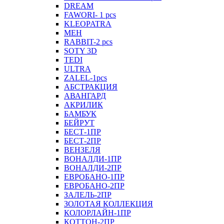
DREAM
FAWORI- 1 pcs
KLEOPATRA
MEH
RABBIT-2 pcs
SOTY 3D
TEDI
ULTRA
ZALEL-1pcs
АБСТРАКЦИЯ
АВАНГАРД
АКРИЛИК
БАМБУК
БЕЙРУТ
БЕСТ-1ПР
БЕСТ-2ПР
ВЕНЗЕЛЯ
ВОНАЛДИ-1ПР
ВОНАЛДИ-2ПР
ЕВРОБАНО-1ПР
ЕВРОБАНО-2ПР
ЗАЛЕЛЬ-2ПР
ЗОЛОТАЯ КОЛЛЕКЦИЯ
КОЛОРЛАЙН-1ПР
КОТТОН-2ПР