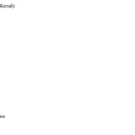
(Китай)
вна