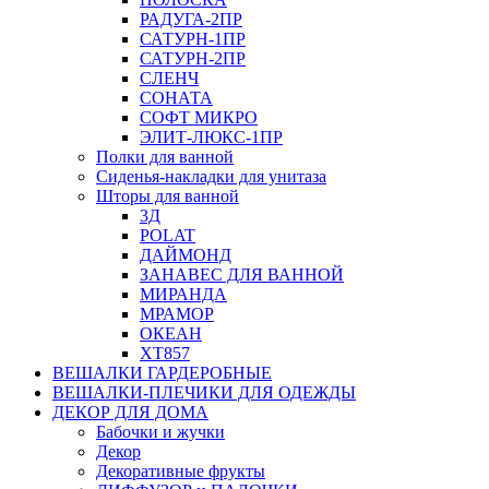
РАДУГА-2ПР
САТУРН-1ПР
САТУРН-2ПР
СЛЕНЧ
СОНАТА
СОФТ МИКРО
ЭЛИТ-ЛЮКС-1ПР
Полки для ванной
Сиденья-накладки для унитаза
Шторы для ванной
3Д
POLAT
ДАЙМОНД
ЗАНАВЕС ДЛЯ ВАННОЙ
МИРАНДА
МРАМОР
ОКЕАН
ХТ857
ВЕШАЛКИ ГАРДЕРОБНЫЕ
ВЕШАЛКИ-ПЛЕЧИКИ ДЛЯ ОДЕЖДЫ
ДЕКОР ДЛЯ ДОМА
Бабочки и жучки
Декор
Декоративные фрукты