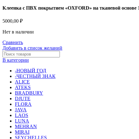
Клеенка с ПВХ покрытием «OXFORD» на тканевой основе 1
5000,00
₽
Нет в наличии
Сравнить
Добавить в список желаний
В категории
-НОВЫЙ ГОД
-ЧЕСТНЫЙ ЗНАК
ALICE
ATEKS
BRADBURY
DJUTE
FLORA
JAVA
LAOS
LUNA
MEHRAN
MIRAI
SEYCHELLES