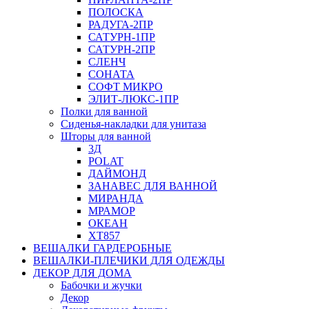
ПОЛОСКА
РАДУГА-2ПР
САТУРН-1ПР
САТУРН-2ПР
СЛЕНЧ
СОНАТА
СОФТ МИКРО
ЭЛИТ-ЛЮКС-1ПР
Полки для ванной
Сиденья-накладки для унитаза
Шторы для ванной
3Д
POLAT
ДАЙМОНД
ЗАНАВЕС ДЛЯ ВАННОЙ
МИРАНДА
МРАМОР
ОКЕАН
ХТ857
ВЕШАЛКИ ГАРДЕРОБНЫЕ
ВЕШАЛКИ-ПЛЕЧИКИ ДЛЯ ОДЕЖДЫ
ДЕКОР ДЛЯ ДОМА
Бабочки и жучки
Декор