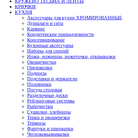
КРУЖЕВО ТЕСЬМА И ЛЕНТЫ
КРЮЧКИ
КУХНЯ
Аксессуары для кухни ХРОМИРОВАННЫЕ
Дуршлаги и сита
Карвинг
Кондитерские принадлежности
Консервирование
Кухонные аксессуары
Наборы для специй
Ножи, ножницы, ножеточки, открывалки
Овощечистки
Орехоколки
Подносы
Подставки и держатели
Половники
Посуда столовая
Разделочные доски
Рейлинговые системы
Рыбочистки
Сушилки, хлебницы
Терки и овощерезки
Термосы
Фартуки и прихватки
Чесноковыжималки