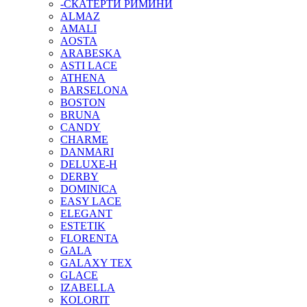
-СКАТЕРТИ РИМИНИ
ALMAZ
AMALI
AOSTA
ARABESKA
ASTI LACE
ATHENA
BARSELONA
BOSTON
BRUNA
CANDY
CHARME
DANMARI
DELUXE-H
DERBY
DOMINICA
EASY LACE
ELEGANT
ESTETIK
FLORENTA
GALA
GALAXY TEX
GLACE
IZABELLA
KOLORIT