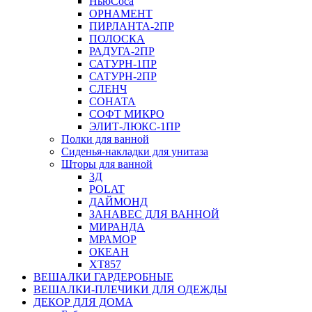
НьюСоса
ОРНАМЕНТ
ПИРЛАНТА-2ПР
ПОЛОСКА
РАДУГА-2ПР
САТУРН-1ПР
САТУРН-2ПР
СЛЕНЧ
СОНАТА
СОФТ МИКРО
ЭЛИТ-ЛЮКС-1ПР
Полки для ванной
Сиденья-накладки для унитаза
Шторы для ванной
3Д
POLAT
ДАЙМОНД
ЗАНАВЕС ДЛЯ ВАННОЙ
МИРАНДА
МРАМОР
ОКЕАН
ХТ857
ВЕШАЛКИ ГАРДЕРОБНЫЕ
ВЕШАЛКИ-ПЛЕЧИКИ ДЛЯ ОДЕЖДЫ
ДЕКОР ДЛЯ ДОМА