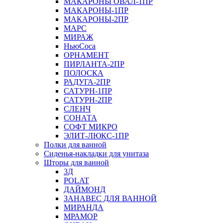
МАКАРОНЫ ОВАЛ-1ПР
МАКАРОНЫ-1ПР
МАКАРОНЫ-2ПР
МАРС
МИРАЖ
НьюСоса
ОРНАМЕНТ
ПИРЛАНТА-2ПР
ПОЛОСКА
РАДУГА-2ПР
САТУРН-1ПР
САТУРН-2ПР
СЛЕНЧ
СОНАТА
СОФТ МИКРО
ЭЛИТ-ЛЮКС-1ПР
Полки для ванной
Сиденья-накладки для унитаза
Шторы для ванной
3Д
POLAT
ДАЙМОНД
ЗАНАВЕС ДЛЯ ВАННОЙ
МИРАНДА
МРАМОР