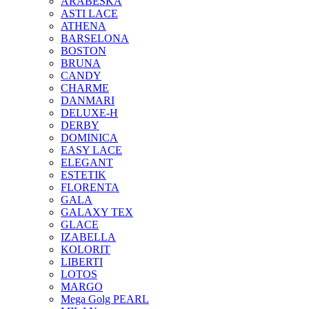
ARABESKA
ASTI LACE
ATHENA
BARSELONA
BOSTON
BRUNA
CANDY
CHARME
DANMARI
DELUXE-H
DERBY
DOMINICA
EASY LACE
ELEGANT
ESTETIK
FLORENTA
GALA
GALAXY TEX
GLACE
IZABELLA
KOLORIT
LIBERTI
LOTOS
MARGO
Mega Golg PEARL