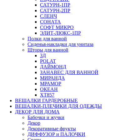
САТУРН-1ПР
САТУРН-2ПР
СЛЕНЧ
СОНАТА
СОФТ МИКРО
ЭЛИТ-ЛЮКС-1ПР
Полки для ванной
Сиденья-накладки для унитаза
Шторы для ванной
3Д
POLAT
ДАЙМОНД
ЗАНАВЕС ДЛЯ ВАННОЙ
МИРАНДА
МРАМОР
ОКЕАН
ХТ857
ВЕШАЛКИ ГАРДЕРОБНЫЕ
ВЕШАЛКИ-ПЛЕЧИКИ ДЛЯ ОДЕЖДЫ
ДЕКОР ДЛЯ ДОМА
Бабочки и жучки
Декор
Декоративные фрукты
ДИФФУЗОР и ПАЛОЧКИ
Свечи