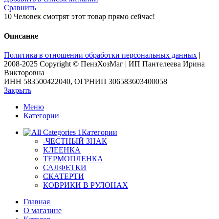
самоклеящаяся
Сравнить
"FARBE"
10
Человек смотрят этот товар прямо сейчас!
0,67
х
Описание
8
м
Политика в отношении обработки персональных данных
|
(мрамор
2008-2025 Copyright © ПензХозМаг | ИП Пантелеева Ирина
серо-
Викторовна
розовый)
ИНН 583500422040, ОГРНИП 306583603400058
[SS3812-
Закрыть
2]
Меню
Категории
Категории
-ЧЕСТНЫЙ ЗНАК
КЛЕЕНКА
ТЕРМОПЛЕНКА
САЛФЕТКИ
СКАТЕРТИ
КОВРИКИ В РУЛОНАХ
Главная
О магазине