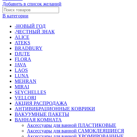
самоклеящаяся
Добавить в список желаний
"FARBE"
0,67
В категории
х
8
-НОВЫЙ ГОД
м
-ЧЕСТНЫЙ ЗНАК
(мрамор
ALICE
серо-
ATEKS
розовый)
BRADBURY
[SS3812-
DJUTE
2]
FLORA
JAVA
LAOS
LUNA
MEHRAN
MIRAI
SEYCHELLES
VELLORI
АКЦИЯ РАСПРОДАЖА
АНТИВИБРАЦИОННЫЕ КОВРИКИ
ВАКУУМНЫЕ ПАКЕТЫ
ВАННАЯ КОМНАТА
Аксессуары для ванной ПЛАСТИКОВЫЕ
Аксессуары для ванной САМОКЛЕЯЩИЕСЯ
Аксессуары для ванной ХРОМИРОВАННЫЕ