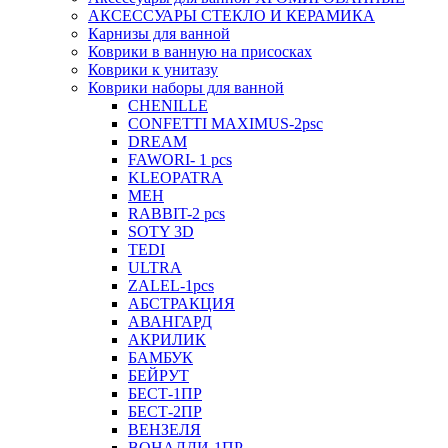
АКСЕССУАРЫ СТЕКЛО И КЕРАМИКА
Карнизы для ванной
Коврики в ванную на присосках
Коврики к унитазу
Коврики наборы для ванной
CHENILLE
CONFETTI MAXIMUS-2psc
DREAM
FAWORI- 1 pcs
KLEOPATRA
MEH
RABBIT-2 pcs
SOTY 3D
TEDI
ULTRA
ZALEL-1pcs
АБСТРАКЦИЯ
АВАНГАРД
АКРИЛИК
БАМБУК
БЕЙРУТ
БЕСТ-1ПР
БЕСТ-2ПР
ВЕНЗЕЛЯ
ВОНАЛДИ-1ПР