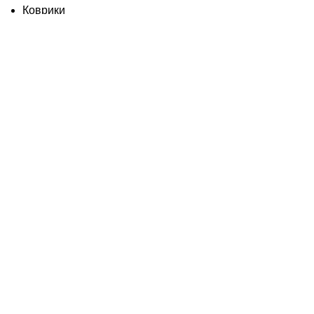
Коврики
Товары для бани
Изделия из дерева