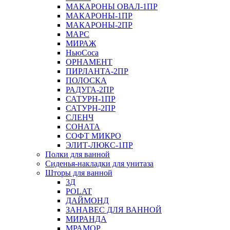
МАКАРОНЫ ОВАЛ-1ПР
МАКАРОНЫ-1ПР
МАКАРОНЫ-2ПР
МАРС
МИРАЖ
НьюСоса
ОРНАМЕНТ
ПИРЛАНТА-2ПР
ПОЛОСКА
РАДУГА-2ПР
САТУРН-1ПР
САТУРН-2ПР
СЛЕНЧ
СОНАТА
СОФТ МИКРО
ЭЛИТ-ЛЮКС-1ПР
Полки для ванной
Сиденья-накладки для унитаза
Шторы для ванной
3Д
POLAT
ДАЙМОНД
ЗАНАВЕС ДЛЯ ВАННОЙ
МИРАНДА
МРАМОР