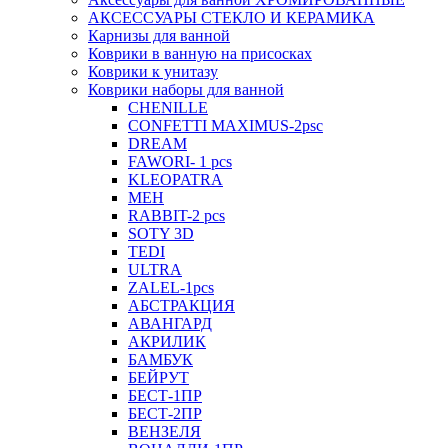
АКСЕССУАРЫ СТЕКЛО И КЕРАМИКА
Карнизы для ванной
Коврики в ванную на присосках
Коврики к унитазу
Коврики наборы для ванной
CHENILLE
CONFETTI MAXIMUS-2psc
DREAM
FAWORI- 1 pcs
KLEOPATRA
MEH
RABBIT-2 pcs
SOTY 3D
TEDI
ULTRA
ZALEL-1pcs
АБСТРАКЦИЯ
АВАНГАРД
АКРИЛИК
БАМБУК
БЕЙРУТ
БЕСТ-1ПР
БЕСТ-2ПР
ВЕНЗЕЛЯ