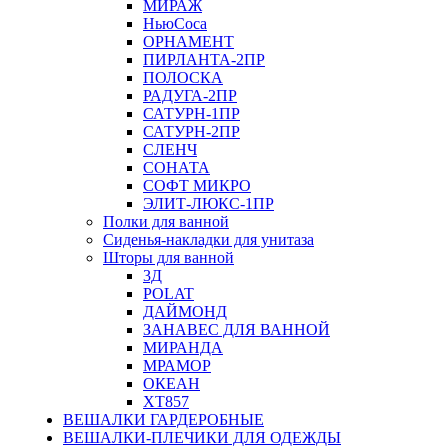
МИРАЖ
НьюСоса
ОРНАМЕНТ
ПИРЛАНТА-2ПР
ПОЛОСКА
РАДУГА-2ПР
САТУРН-1ПР
САТУРН-2ПР
СЛЕНЧ
СОНАТА
СОФТ МИКРО
ЭЛИТ-ЛЮКС-1ПР
Полки для ванной
Сиденья-накладки для унитаза
Шторы для ванной
3Д
POLAT
ДАЙМОНД
ЗАНАВЕС ДЛЯ ВАННОЙ
МИРАНДА
МРАМОР
ОКЕАН
ХТ857
ВЕШАЛКИ ГАРДЕРОБНЫЕ
ВЕШАЛКИ-ПЛЕЧИКИ ДЛЯ ОДЕЖДЫ