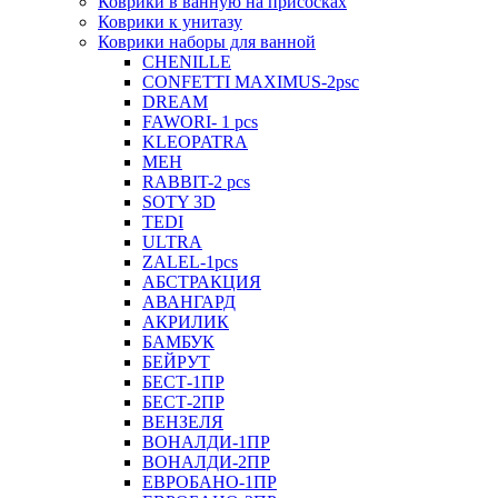
Коврики в ванную на присосках
Коврики к унитазу
Коврики наборы для ванной
CHENILLE
CONFETTI MAXIMUS-2psc
DREAM
FAWORI- 1 pcs
KLEOPATRA
MEH
RABBIT-2 pcs
SOTY 3D
TEDI
ULTRA
ZALEL-1pcs
АБСТРАКЦИЯ
АВАНГАРД
АКРИЛИК
БАМБУК
БЕЙРУТ
БЕСТ-1ПР
БЕСТ-2ПР
ВЕНЗЕЛЯ
ВОНАЛДИ-1ПР
ВОНАЛДИ-2ПР
ЕВРОБАНО-1ПР