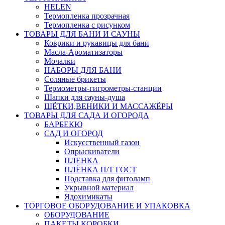
HELEN
Термопленка прозрачная
Термопленка с рисунком
ТОВАРЫ ДЛЯ БАНИ И САУНЫ
Коврики и рукавицы для бани
Масла-Aроматизаторы
Мочалки
НАБОРЫ ДЛЯ БАНИ
Соляные брикеты
Термометры-гигрометры-станции
Шапки для сауны-душа
ЩЁТКИ,ВЕНИКИ И МАССАЖЁРЫ
ТОВАРЫ ДЛЯ САДА И ОГОРОДА
БАРБЕКЮ
САД И ОГОРОД
Искусственный газон
Опрыскиватели
ПЛЕНКА
ПЛЁНКА П/Т ГОСТ
Подставка для фитоламп
Укрывной материал
Ядохимикаты
ТОРГОВОЕ ОБОРУДОВАНИЕ И УПАКОВКА
ОБОРУДОВАНИЕ
ПАКЕТЫ КОРОБКИ