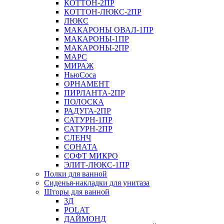
КОТТОН-2ПР
КОТТОН-ЛЮКС-2ПР
ЛЮКС
МАКАРОНЫ ОВАЛ-1ПР
МАКАРОНЫ-1ПР
МАКАРОНЫ-2ПР
МАРС
МИРАЖ
НьюСоса
ОРНАМЕНТ
ПИРЛАНТА-2ПР
ПОЛОСКА
РАДУГА-2ПР
САТУРН-1ПР
САТУРН-2ПР
СЛЕНЧ
СОНАТА
СОФТ МИКРО
ЭЛИТ-ЛЮКС-1ПР
Полки для ванной
Сиденья-накладки для унитаза
Шторы для ванной
3Д
POLAT
ДАЙМОНД