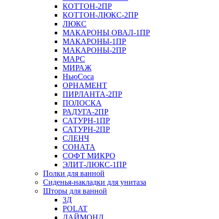
КОТТОН-2ПР
КОТТОН-ЛЮКС-2ПР
ЛЮКС
МАКАРОНЫ ОВАЛ-1ПР
МАКАРОНЫ-1ПР
МАКАРОНЫ-2ПР
МАРС
МИРАЖ
НьюСоса
ОРНАМЕНТ
ПИРЛАНТА-2ПР
ПОЛОСКА
РАДУГА-2ПР
САТУРН-1ПР
САТУРН-2ПР
СЛЕНЧ
СОНАТА
СОФТ МИКРО
ЭЛИТ-ЛЮКС-1ПР
Полки для ванной
Сиденья-накладки для унитаза
Шторы для ванной
3Д
POLAT
ДАЙМОНД