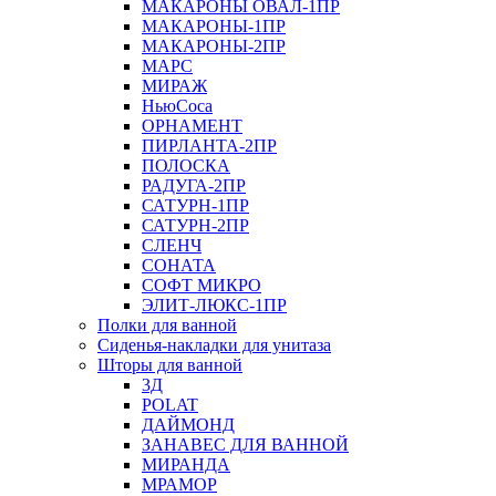
МАКАРОНЫ ОВАЛ-1ПР
МАКАРОНЫ-1ПР
МАКАРОНЫ-2ПР
МАРС
МИРАЖ
НьюСоса
ОРНАМЕНТ
ПИРЛАНТА-2ПР
ПОЛОСКА
РАДУГА-2ПР
САТУРН-1ПР
САТУРН-2ПР
СЛЕНЧ
СОНАТА
СОФТ МИКРО
ЭЛИТ-ЛЮКС-1ПР
Полки для ванной
Сиденья-накладки для унитаза
Шторы для ванной
3Д
POLAT
ДАЙМОНД
ЗАНАВЕС ДЛЯ ВАННОЙ
МИРАНДА
МРАМОР