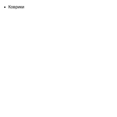
Коврики
Товары для бани
Изделия из дерева