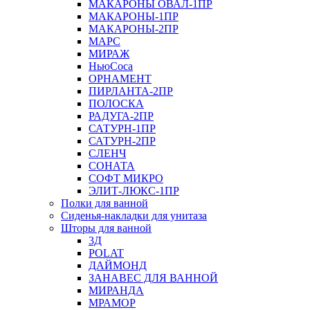
МАКАРОНЫ ОВАЛ-1ПР
МАКАРОНЫ-1ПР
МАКАРОНЫ-2ПР
МАРС
МИРАЖ
НьюСоса
ОРНАМЕНТ
ПИРЛАНТА-2ПР
ПОЛОСКА
РАДУГА-2ПР
САТУРН-1ПР
САТУРН-2ПР
СЛЕНЧ
СОНАТА
СОФТ МИКРО
ЭЛИТ-ЛЮКС-1ПР
Полки для ванной
Сиденья-накладки для унитаза
Шторы для ванной
3Д
POLAT
ДАЙМОНД
ЗАНАВЕС ДЛЯ ВАННОЙ
МИРАНДА
МРАМОР