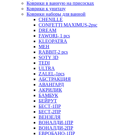
Коврики в ванную на присосках
Коврики к унитазу
Коврики наборы для ванной
CHENILLE
CONFETTI MAXIMUS-2psc
DREAM
FAWORI- 1 pcs
KLEOPATRA
MEH
RABBIT-2 pcs
SOTY 3D
TEDI
ULTRA
ZALEL-1pcs
АБСТРАКЦИЯ
АВАНГАРД
АКРИЛИК
БАМБУК
БЕЙРУТ
БЕСТ-1ПР
БЕСТ-2ПР
ВЕНЗЕЛЯ
ВОНАЛДИ-1ПР
ВОНАЛДИ-2ПР
ЕВРОБАНО-1ПР