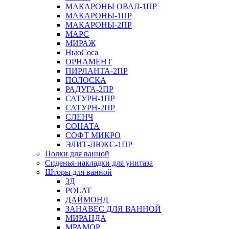
МАКАРОНЫ ОВАЛ-1ПР
МАКАРОНЫ-1ПР
МАКАРОНЫ-2ПР
МАРС
МИРАЖ
НьюСоса
ОРНАМЕНТ
ПИРЛАНТА-2ПР
ПОЛОСКА
РАДУГА-2ПР
САТУРН-1ПР
САТУРН-2ПР
СЛЕНЧ
СОНАТА
СОФТ МИКРО
ЭЛИТ-ЛЮКС-1ПР
Полки для ванной
Сиденья-накладки для унитаза
Шторы для ванной
3Д
POLAT
ДАЙМОНД
ЗАНАВЕС ДЛЯ ВАННОЙ
МИРАНДА
МРАМОР