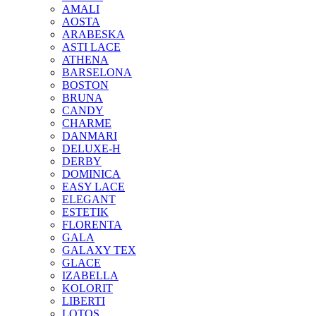
AMALI
AOSTA
ARABESKA
ASTI LACE
ATHENA
BARSELONA
BOSTON
BRUNA
CANDY
CHARME
DANMARI
DELUXE-H
DERBY
DOMINICA
EASY LACE
ELEGANT
ESTETIK
FLORENTA
GALA
GALAXY TEX
GLACE
IZABELLA
KOLORIT
LIBERTI
LOTOS