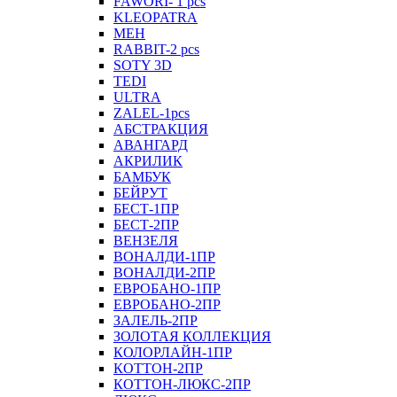
FAWORI- 1 pcs
KLEOPATRA
MEH
RABBIT-2 pcs
SOTY 3D
TEDI
ULTRA
ZALEL-1pcs
АБСТРАКЦИЯ
АВАНГАРД
АКРИЛИК
БАМБУК
БЕЙРУТ
БЕСТ-1ПР
БЕСТ-2ПР
ВЕНЗЕЛЯ
ВОНАЛДИ-1ПР
ВОНАЛДИ-2ПР
ЕВРОБАНО-1ПР
ЕВРОБАНО-2ПР
ЗАЛЕЛЬ-2ПР
ЗОЛОТАЯ КОЛЛЕКЦИЯ
КОЛОРЛАЙН-1ПР
КОТТОН-2ПР
КОТТОН-ЛЮКС-2ПР