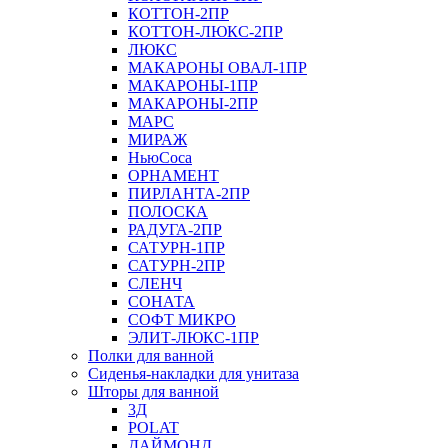
КОТТОН-2ПР
КОТТОН-ЛЮКС-2ПР
ЛЮКС
МАКАРОНЫ ОВАЛ-1ПР
МАКАРОНЫ-1ПР
МАКАРОНЫ-2ПР
МАРС
МИРАЖ
НьюСоса
ОРНАМЕНТ
ПИРЛАНТА-2ПР
ПОЛОСКА
РАДУГА-2ПР
САТУРН-1ПР
САТУРН-2ПР
СЛЕНЧ
СОНАТА
СОФТ МИКРО
ЭЛИТ-ЛЮКС-1ПР
Полки для ванной
Сиденья-накладки для унитаза
Шторы для ванной
3Д
POLAT
ДАЙМОНД