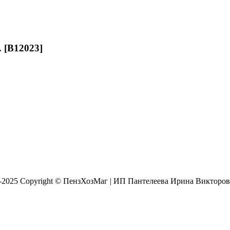
 [B12023]
8-2025 Copyright © ПензХозМаг | ИП Пантелеева Ирина Викторо