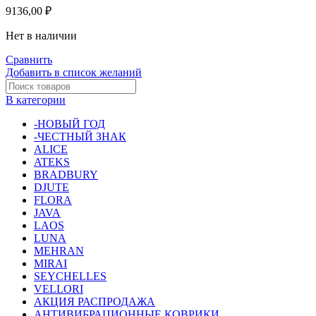
9136,00
₽
Нет в наличии
Сравнить
Добавить в список желаний
В категории
-НОВЫЙ ГОД
-ЧЕСТНЫЙ ЗНАК
ALICE
ATEKS
BRADBURY
DJUTE
FLORA
JAVA
LAOS
LUNA
MEHRAN
MIRAI
SEYCHELLES
VELLORI
АКЦИЯ РАСПРОДАЖА
АНТИВИБРАЦИОННЫЕ КОВРИКИ