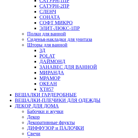
САТУРН-1ПР
САТУРН-2ПР
СЛЕНЧ
СОНАТА
СОФТ МИКРО
ЭЛИТ-ЛЮКС-1ПР
Полки для ванной
Сиденья-накладки для унитаза
Шторы для ванной
3Д
POLAT
ДАЙМОНД
ЗАНАВЕС ДЛЯ ВАННОЙ
МИРАНДА
МРАМОР
ОКЕАН
ХТ857
ВЕШАЛКИ ГАРДЕРОБНЫЕ
ВЕШАЛКИ-ПЛЕЧИКИ ДЛЯ ОДЕЖДЫ
ДЕКОР ДЛЯ ДОМА
Бабочки и жучки
Декор
Декоративные фрукты
ДИФФУЗОР и ПАЛОЧКИ
Свечи